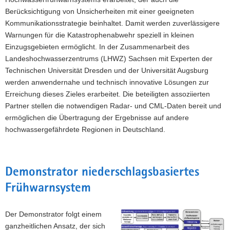
Berücksichtigung von Unsicherheiten mit einer geeigneten
a
Kommunikationsstrategie beinhaltet. Damit werden zuverlässigere
v
Warnungen für die Katastrophenabwehr speziell in kleinen
i
Einzugsgebieten ermöglicht. In der Zusammenarbeit des
g
Landeshochwasserzentrums (LHWZ) Sachsen mit Experten der
a
Technischen Universität Dresden und der Universität Augsburg
t
werden anwendernahe und technisch innovative Lösungen zur
i
Erreichung dieses Zieles erarbeitet. Die beteiligten assoziierten
o
Partner stellen die notwendigen Radar- und CML-Daten bereit und
n
ermöglichen die Übertragung der Ergebnisse auf andere
hochwassergefährdete Regionen in Deutschland.
Demonstrator niederschlagsbasiertes
Frühwarnsystem
Der Demonstrator folgt einem
ganzheitlichen Ansatz, der sich