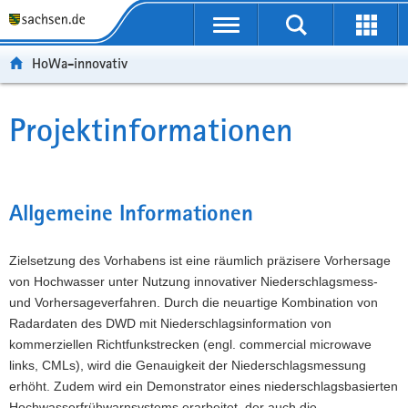
P
P
H
F
o
o
a
o
r
r
u
o
HoWa-innovativ
t
t
p
t
a
a
t
e
l
l
i
r
Projektinformationen
Hauptinhalt
ü
n
n
-
b
a
h
B
e
v
a
e
r
i
l
r
Allgemeine Informationen
g
g
t
e
r
a
i
Zielsetzung des Vorhabens ist eine räumlich präzisere Vorhersage
e
t
c
von Hochwasser unter Nutzung innovativer Niederschlagsmess-
i
i
h
und Vorhersageverfahren. Durch die neuartige Kombination von
f
o
Radardaten des DWD mit Niederschlagsinformation von
e
n
kommerziellen Richtfunkstrecken (engl. commercial microwave
n
links, CMLs), wird die Genauigkeit der Niederschlagsmessung
d
erhöht. Zudem wird ein Demonstrator eines niederschlagsbasierten
e
Hochwasserfrühwarnsystems erarbeitet, der auch die
N