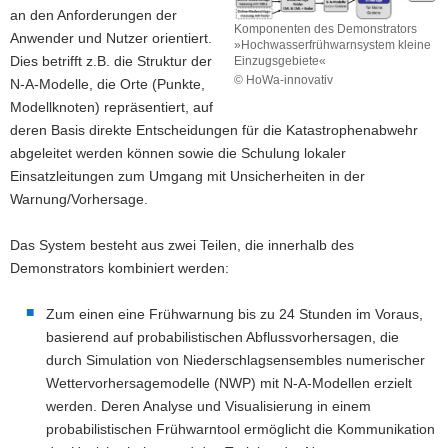
an den Anforderungen der
Komponenten des Demonstrators
Anwender und Nutzer orientiert.
»Hochwasserfrühwarnsystem kleine
Dies betrifft z.B. die Struktur der
Einzugsgebiete«
© HoWa-innovativ
N-A-Modelle, die Orte (Punkte,
Komponenten
Modellknoten) repräsentiert, auf
des
deren Basis direkte Entscheidungen für die Katastrophenabwehr
Demonstrators
abgeleitet werden können sowie die Schulung lokaler
»Hochwasserfrühwarnsystem
kleine
Einsatzleitungen zum Umgang mit Unsicherheiten in der
Einzugsgebiete«
Warnung/Vorhersage.
Das System besteht aus zwei Teilen, die innerhalb des
Demonstrators kombiniert werden:
Zum einen eine Frühwarnung bis zu 24 Stunden im Voraus,
basierend auf probabilistischen Abflussvorhersagen, die
durch Simulation von Niederschlagsensembles numerischer
Wettervorhersagemodelle (NWP) mit N-A-Modellen erzielt
werden. Deren Analyse und Visualisierung in einem
probabilistischen Frühwarntool ermöglicht die Kommunikation