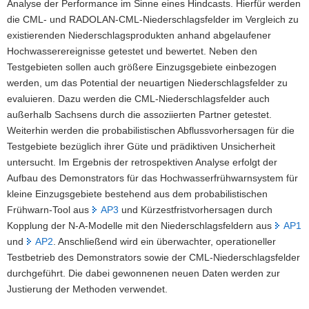
Analyse der Performance im Sinne eines Hindcasts. Hierfür werden
die CML- und RADOLAN-CML-Niederschlagsfelder im Vergleich zu
existierenden Niederschlagsprodukten anhand abgelaufener
Hochwasserereignisse getestet und bewertet. Neben den
Testgebieten sollen auch größere Einzugsgebiete einbezogen
werden, um das Potential der neuartigen Niederschlagsfelder zu
evaluieren. Dazu werden die CML-Niederschlagsfelder auch
außerhalb Sachsens durch die assoziierten Partner getestet.
Weiterhin werden die probabilistischen Abflussvorhersagen für die
Testgebiete bezüglich ihrer Güte und prädiktiven Unsicherheit
untersucht. Im Ergebnis der retrospektiven Analyse erfolgt der
Aufbau des Demonstrators für das Hochwasserfrühwarnsystem für
kleine Einzugsgebiete bestehend aus dem probabilistischen
Frühwarn-Tool aus
AP3
und Kürzestfristvorhersagen durch
Kopplung der N-A-Modelle mit den Niederschlagsfeldern aus
AP1
und
AP2
. Anschließend wird ein überwachter, operationeller
Testbetrieb des Demonstrators sowie der CML-Niederschlagsfelder
durchgeführt. Die dabei gewonnenen neuen Daten werden zur
Justierung der Methoden verwendet.