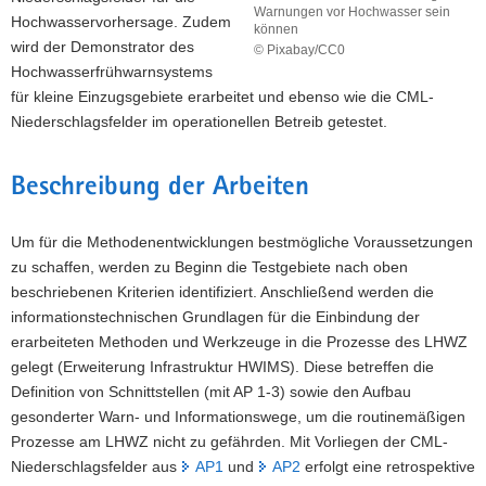
Warnungen vor Hochwasser sein
Hochwasservorhersage. Zudem
a
können
wird der Demonstrator des
v
© Pixabay/CC0
Mittels
Hochwasserfrühwarnsystems
i
N-
für kleine Einzugsgebiete erarbeitet und ebenso wie die CML-
g
A-
Niederschlagsfelder im operationellen Betreib getestet.
a
Modellen
t
können
Abflussvorhersagen
i
Beschreibung der Arbeiten
erstellt
o
werden,
n
welche
Um für die Methodenentwicklungen bestmögliche Voraussetzungen
wiederum
zu schaffen, werden zu Beginn die Testgebiete nach oben
die
beschriebenen Kriterien identifiziert. Anschließend werden die
Grundlage
für
informationstechnischen Grundlagen für die Einbindung der
Warnungen
erarbeiteten Methoden und Werkzeuge in die Prozesse des LHWZ
vor
gelegt (Erweiterung Infrastruktur HWIMS). Diese betreffen die
Hochwasser
Definition von Schnittstellen (mit AP 1-3) sowie den Aufbau
sein
gesonderter Warn- und Informationswege, um die routinemäßigen
können
Prozesse am LHWZ nicht zu gefährden. Mit Vorliegen der CML-
Niederschlagsfelder aus
AP1
und
AP2
erfolgt eine retrospektive