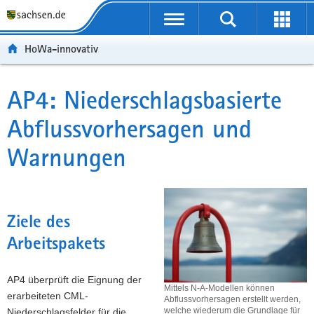
P
P
H
F
o
o
a
o
r
r
u
o
HoWa-innovativ
t
t
p
t
a
a
t
e
l
l
i
r
AP4: Niederschlagsbasierte
Hauptinhalt
ü
n
n
-
Abflussvorhersagen und
b
a
h
B
e
v
a
e
Warnungen
r
i
l
r
g
g
t
e
r
a
i
e
t
c
i
i
h
Ziele des
f
o
Arbeitspakets
e
n
n
AP4 überprüft die Eignung der
d
Mittels N-A-Modellen können
erarbeiteten CML-
e
Abflussvorhersagen erstellt werden,
welche wiederum die Grundlage für
Niederschlagsfelder für die
N